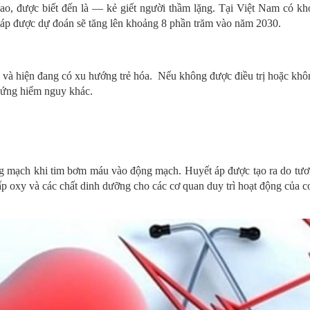
áp cao, được biết đến là ― kẻ giết người thầm lặng. Tại Việt Nam
 được dự đoán sẽ tăng lên khoảng 8 phần trăm vào năm 2030.
 hiện đang có xu hướng trẻ hóa. Nếu không được điều trị hoặc không tu
chứng hiểm nguy khác.
ng mạch khi tim bơm máu vào động mạch. Huyết áp được tạo ra do tươn
p oxy và các chất dinh dưỡng cho các cơ quan duy trì hoạt động của cơ