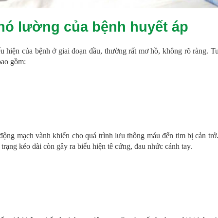
hó lường của bệnh huyết áp
ểu hiện của bệnh ở giai đoạn đầu, thường rất mơ hồ, không rõ ràng. T
bao gồm:
 động mạch vành khiến cho quá trình lưu thông máu đến tim bị cản trở
trạng kéo dài còn gây ra biểu hiện tê cứng, đau nhức cánh tay.