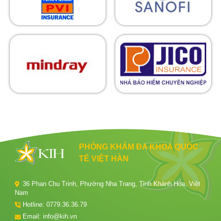
PHÒNG KHÁM ĐA KHOA QUỐC
TẾ VIỆT HÀN
36 Phan Chu Trinh, Phường Nha Trang, Tỉnh Khánh Hòa, Việt
Nam
Hotline:
0779.36.36.79
Email: info@kih.vn