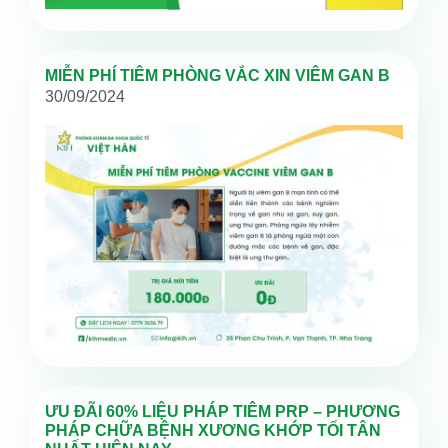
MIỄN PHÍ TIÊM PHÒNG VẮC XIN VIÊM GAN B
30/09/2024
ƯU ĐÃI 60% LIỆU PHÁP TIÊM PRP – PHƯƠNG
PHÁP CHỮA BỆNH XƯƠNG KHỚP TỐI TÂN