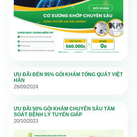
ƯU ĐÃI ĐẾN 95% GÓI KHÁM TỔNG QUÁT VIỆT
HÀN
28/09/2024
ƯU ĐÃI 50% GÓI KHÁM CHUYÊN SÂU TẦM
SOÁT BỆNH LÝ TUYẾN GIÁP
20/10/2023