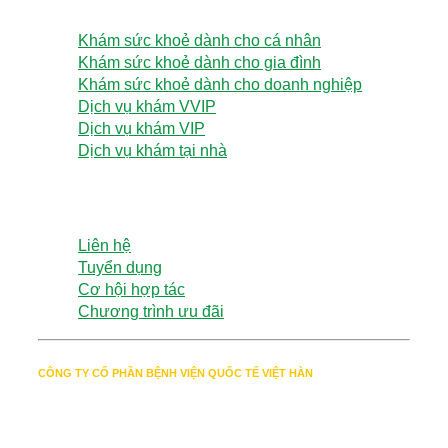
Khám sức khoẻ dành cho cá nhân
Khám sức khoẻ dành cho gia đình
Khám sức khoẻ dành cho doanh nghiệp
Dịch vụ khám VVIP
Dịch vụ khám VIP
Dịch vụ khám tại nhà
Tìm hiểu thêm
Liên hệ
Tuyển dụng
Cơ hội hợp tác
Chương trình ưu đãi
CÔNG TY CỔ PHẦN BỆNH VIỆN QUỐC TẾ VIỆT HÀN
Giấy CNĐKDN
4201974899 đăng ký lần đầu tiên
ngày 20/03/2023, cấp bởi Chi cục Thuế Thành phố