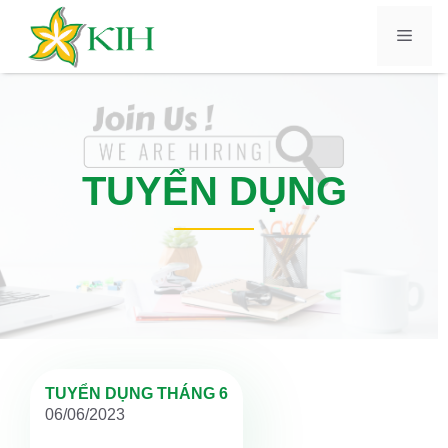
Chuyển
đến
Menu
nội
dung
TUYỂN DỤNG
TUYỂN DỤNG THÁNG 6
06/06/2023