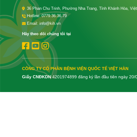
36 Phan Chu Trinh, Phường Nha Trang, Tỉnh Khánh Hòa, Việ
Hotline:
0779.36.36.79
Email: info@kih.vn
Hãy theo dõi chúng tôi tại
CÔNG TY CỔ PHẦN BỆNH VIỆN QUỐC TẾ VIỆT HÀN
Giấy CNĐKDN
4201974899 đăng ký lần đầu tiên ngày 20/