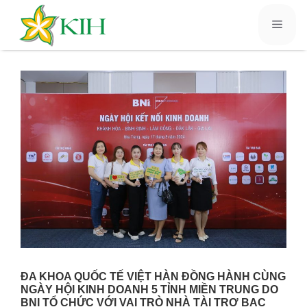
ĐA KHOA QUỐC TẾ VIỆT HÀN ĐỒNG HÀNH CÙNG
NGÀY HỘI KINH DOANH 5 TỈNH MIỀN TRUNG DO
BNI TỔ CHỨC VỚI VAI TRÒ NHÀ TÀI TRỢ BẠC