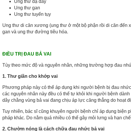
Ung thư dạ dày
Ung thư gan
Ung thư tuyến tụy
Ung thư di căn xương (ung thư ở một bộ phận rồi di căn đến 
gan và ung thư đường tiêu hóa.
ĐIỀU TRỊ ĐAU BẢ VAI
Tùy theo mức độ và nguyên nhân, những trường hợp đau nhức b
1. Thư giãn cho khớp vai
Phương pháp này có thế áp dụng khi người bệnh bị đau nhức 
các nguyên nhân này đều có thể tự khỏi khi người bệnh dành đ
dây chằng vùng bả vai đang chịu áp lực căng thẳng do hoạt 
Tuy nhiên, bác sĩ cũng khuyên người bệnh chỉ áp dụng biện p
pháp khác. Do nằm quá nhiều có thể gây mỏi lưng và hạn chế
2. Chườm nóng là cách chữa đau nhức bả vai