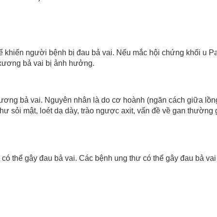
khiến người bệnh bị đau bả vai. Nếu mắc hội chứng khối u Panc
 xương bả vai bị ảnh hưởng.
xương bả vai. Nguyên nhân là do cơ hoành (ngăn cách giữa lồn
hư sỏi mật, loét dạ dày, trào ngược axit, vấn đề về gan thường
 có thể gây đau bả vai. Các bệnh ung thư có thể gây đau bả va