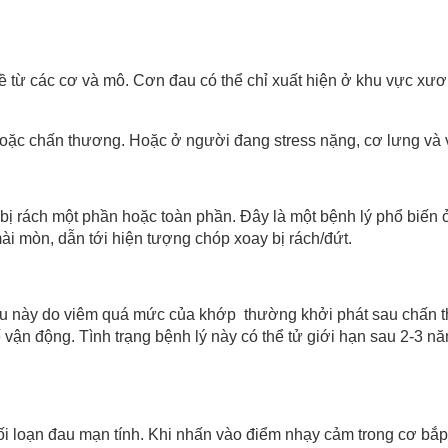
 từ các cơ và mô. Cơn đau có thể chỉ xuất hiện ở khu vực xươ
ặc chấn thương. Hoặc ở người đang stress nặng, cơ lưng và vai 
 bị rách một phần hoặc toàn phần. Đây là một bệnh lý phổ biến 
ài mòn, dẫn tới hiện tượng chóp xoay bị rách/đứt.
au này do viêm quá mức của khớp thường khởi phát sau chấn t
 vận động. Tình trạng bệnh lý này có thể tử giới hạn sau 2-3 
 loạn đau mạn tính. Khi nhấn vào điểm nhạy cảm trong cơ bắp củ