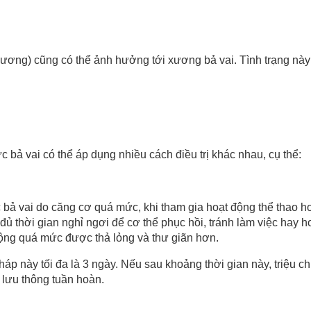
xương) cũng có thể ảnh hưởng tới xương bả vai. Tình trạng này
ả vai có thể áp dụng nhiều cách điều trị khác nhau, cụ thể:
bả vai do căng cơ quá mức, khi tham gia hoạt động thể thao h
ủ thời gian nghỉ ngơi để cơ thể phục hồi, tránh làm việc hay h
động quá mức được thả lỏng và thư giãn hơn.
háp này tối đa là 3 ngày. Nếu sau khoảng thời gian này, triệ
 lưu thông tuần hoàn.