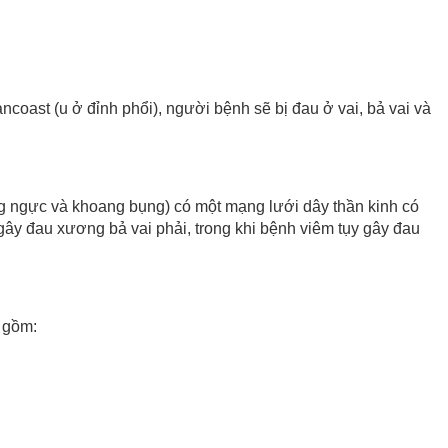
oast (u ở đỉnh phổi), người bệnh sẽ bị đau ở vai, bả vai và
g ngực và khoang bụng) có một mạng lưới dây thần kinh có
 gây đau xương bả vai phải, trong khi bệnh viêm tụy gây đau
i gồm: