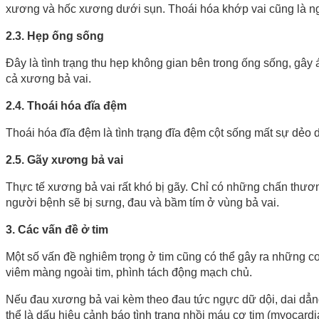
xương và hốc xương dưới sụn. Thoái hóa khớp vai cũng là n
2.3. Hẹp ống sống
Đây là tình trạng thu hẹp không gian bên trong ống sống, gây 
cả xương bả vai.
2.4. Thoái hóa đĩa đệm
Thoái hóa đĩa đệm là tình trạng đĩa đệm cột sống mất sự dẻo 
2.5. Gãy xương bả vai
Thực tế xương bả vai rất khó bị gãy. Chỉ có những chấn thương
người bệnh sẽ bị sưng, đau và bầm tím ở vùng bả vai.
3. Các vấn đề ở tim
Một số vấn đề nghiêm trọng ở tim cũng có thể gây ra những c
viêm màng ngoài tim, phình tách động mạch chủ.
Nếu đau xương bả vai kèm theo đau tức ngực dữ dội, dai dẳng,
thể là dấu hiệu cảnh báo tình trạng nhồi máu cơ tim (myocardial