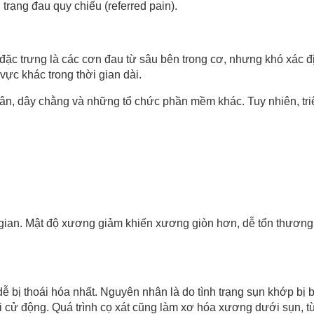
trạng đau quy chiếu (referred pain).
đặc trưng là các cơn đau từ sâu bên trong cơ, nhưng khó xác đị
vực khác trong thời gian dài.
, gân, dây chằng và những tổ chức phần mềm khác. Tuy nhiên, tr
 gian. Mật độ xương giảm khiến xương giòn hơn, dễ tổn thương 
 dễ bị thoái hóa nhất. Nguyên nhân là do tình trạng sụn khớp 
i cử động. Quá trình cọ xát cũng làm xơ hóa xương dưới sụn, t