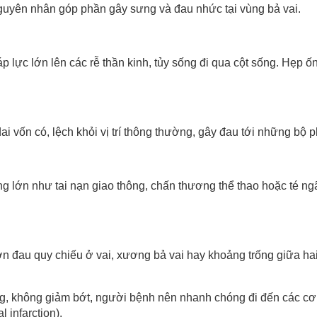
guyên nhân góp phần gây sưng và đau nhức tại vùng bả vai.
áp lực lớn lên các rễ thần kinh, tủy sống đi qua cột sống. Hẹp
dai vốn có, lệch khỏi vị trí thông thường, gây đau tới những bộ
 lớn như tai nạn giao thông, chấn thương thể thao hoặc té ngã 
ơn đau quy chiếu ở vai, xương bả vai hay khoảng trống giữa ha
 không giảm bớt, người bệnh nên nhanh chóng đi đến các cơ sở 
 infarction).