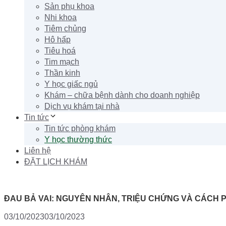
Sản phụ khoa
Nhi khoa
Tiêm chủng
Hô hấp
Tiêu hoá
Tim mạch
Thần kinh
Y học giấc ngủ
Khám – chữa bệnh dành cho doanh nghiệp
Dịch vụ khám tại nhà
Tin tức
Tin tức phòng khám
Y học thường thức
Liên hệ
ĐẶT LỊCH KHÁM
ĐAU BẢ VAI: NGUYÊN NHÂN, TRIỆU CHỨNG VÀ CÁCH
03/10/2023
03/10/2023