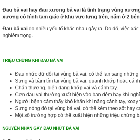
Đau bả vai hay đau xương bả vai là tình trạng vùng xươn
xương có hình tam giác ở khu vực lưng trên, nằm ở 2 bên
Đau bả vai
do nhiều yếu tố khác nhau gây ra. Do đó, việc xác 
nghiêm trọng.
TRIỆU CHỨNG KHI ĐAU BẢ VAI
Đau nhức dữ dội tại vùng bả vai, có thể lan sang những 
Sưng và bầm tím tại vùng bả vai, quanh khớp hoặc cánh 
Chấn thương, biến dạng khớp vai và cánh tay.
Cơn đau vai thường xuất hiện vào ban đêm hay khi nghỉ
Người bệnh cảm thấy khó khăn khi nâng cánh tay, xoay 
Sưng nóng đỏ tại vùng bả vai, có thể kèm theo sốt hay c
Một số trường hợp có thể xuất hiện những triệu chứng b
NGUYÊN NHÂN GÂY ĐAU NHỨT BẢ VAI