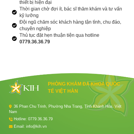
thiết bị hiện đại
Thời gian chờ đợi ít, bác sĩ thăm khám và tư vấn
kỹ lưỡng
Đội ngũ chăm sóc khách hàng tận tình, chu đáo,
chuyên nghiệp
Thủ tục đặt hẹn thuận tiện qua hotline
0779.36.36.79
PHÒNG KHÁM ĐA KHOA QUỐC
TẾ VIỆT HÀN
36 Phan Chu Trinh, Phường Nha Trang, Tỉnh Khánh Hòa, Việt
Nam
Hotline:
0779.36.36.79
Email: info@kih.vn