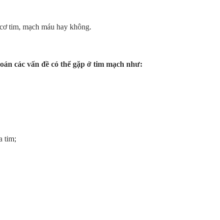
 cơ tim, mạch máu hay không.
đoán các vấn đề có thể gặp ở tim mạch như:
a tim;