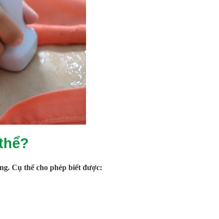
 thể?
ộng. Cụ thể cho phép biết được: