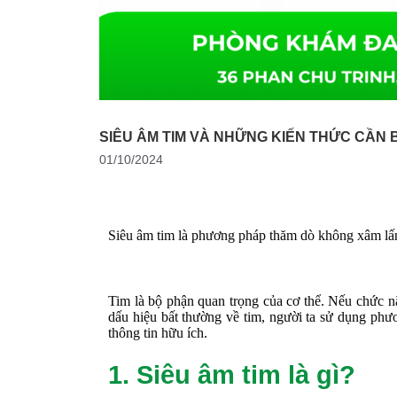
SIÊU ÂM TIM VÀ NHỮNG KIẾN THỨC CẦN 
01/10/2024
Siêu âm tim là ph
ươ
ng pháp th
ă
m dò không xâm l
ấ
Tim là b
ộ
ph
ậ
n quan tr
ọ
ng c
ủ
a c
ơ
th
ể
. N
ế
u ch
ứ
c n
d
ấ
u hi
ệ
u b
ấ
t th
ườ
ng v
ề
tim, ng
ườ
i ta s
ử
d
ụ
ng ph
ư
thông tin h
ữ
u ích.
1. Siêu âm tim là gì?