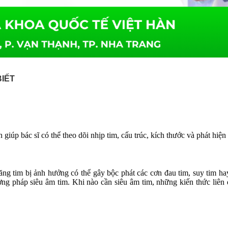
BIẾT
n giúp bác s
ĩ
có th
ể
theo dõi nh
ị
p tim, c
ấ
u trúc, kích th
ướ
c và phát hi
ệ
n
ă
ng tim b
ị
ả
nh h
ưở
ng có th
ể
gây b
ộ
c phát các c
ơ
n
đ
au tim, suy tim ha
ơ
ng pháp siêu âm tim. Khi nào c
ầ
n siêu âm tim, nh
ữ
ng ki
ế
n th
ứ
c liên 