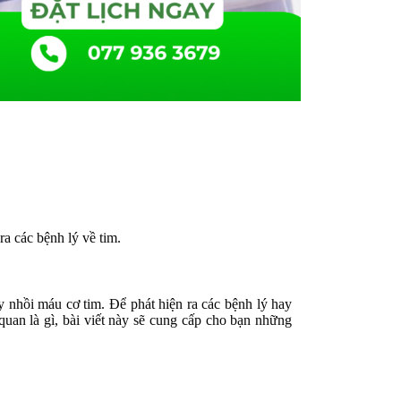
 ra các b
ệ
nh lý v
ề
tim.
y nh
ồ
i máu c
ơ
tim.
Để
phát hi
ệ
n ra các b
ệ
nh lý hay
quan là gì, bài vi
ế
t này s
ẽ
cung c
ấ
p cho b
ạ
n nh
ữ
ng