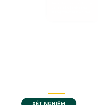
tiêu chuẩn quốc tế cùng
với cơ sở vật chất và
trang thiết bị hiện đại.
VỚI GẦN 20 DANH MỤC
KHÁM
XÉT NGHIỆM