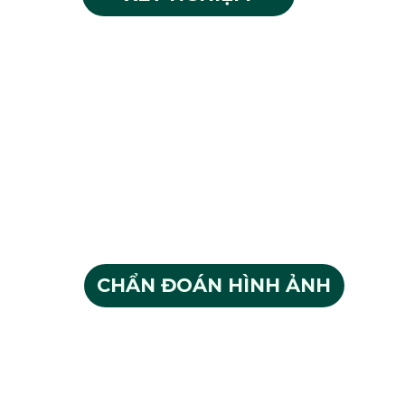
Công thức máu
Glucose
Ure, Creatinin
AST, ALT, GGT
Tổng phân tích nước tiểu
Định lượng Cholesterol, định
lượng Triglyecrid
CHẨN ĐOÁN HÌNH ẢNH
Đo điện tim
Chụp X-quang ngực thẳng
Siêu âm Doppler ổ bụng