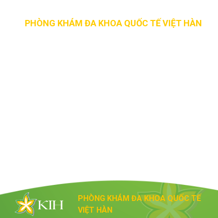
PHÒNG KHÁM ĐA KHOA QUỐC TẾ VIỆT HÀN
Địa chỉ: 36 Phan Chu Trinh, P. Vạn Thạnh, TP. Nha
Trang, Khánh Hòa
Hotline: 0779.36.36.79
Email: email@mmystore.com
Website: http://kih.vn
PHÒNG KHÁM ĐA KHOA QUỐC TẾ
VIỆT HÀN