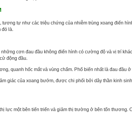
M
, tương tự như các triệu chứng của nhiễm trùng xoang điển hìn
đó là.
những cơn đau đầu không điển hình có cường độ và vị trí khá
 cử động đầu.
dương, quanh hốc mắt và vùng chẩm. Phổ biến nhất là đau đầu 
 cảm giác của xoang bướm, được chi phối bởi dây thần kinh sin
ất thị lực một bên tiến triển và giảm thị trường ở bên tổn thươ