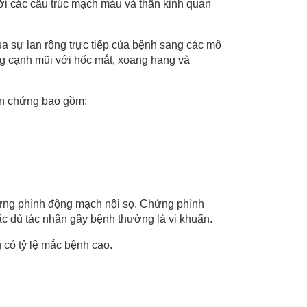
ởi các cấu trúc mạch máu và thần kinh quan
a sự lan rộng trực tiếp của bệnh sang các mô
ng cạnh mũi với hốc mắt, xoang hang và
ến chứng bao gồm:
hứng phình động mạch nội sọ. Chứng phình
c dù tác nhân gây bệnh thường là vi khuẩn.
có tỷ lệ mắc bệnh cao.