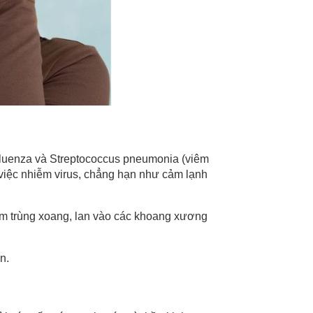
fluenza và Streptococcus pneumonia (viêm
ừ việc nhiễm virus, chẳng hạn như cảm lạnh
ễm trùng xoang, lan vào các khoang xương
n.