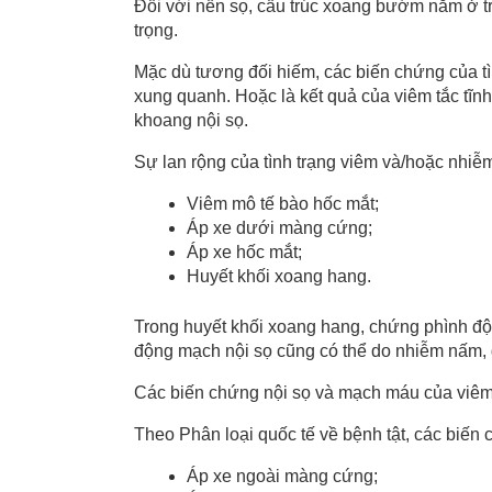
Đối với nền sọ, cấu trúc xoang bướm nằm ở t
trọng.
Mặc dù tương đối hiếm, các biến chứng của tì
xung quanh. Hoặc là kết quả của viêm tắc tĩn
khoang nội sọ.
Sự lan rộng của tình trạng viêm và/hoặc nhi
Viêm mô tế bào hốc mắt;
Áp xe dưới màng cứng;
Áp xe hốc mắt;
Huyết khối xoang hang.
Trong huyết khối xoang hang, chứng phình đ
động mạch nội sọ cũng có thể do nhiễm nấm, 
Các biến chứng nội sọ và mạch máu của viêm 
Theo Phân loại quốc tế về bệnh tật, các biến
Áp xe ngoài màng cứng;